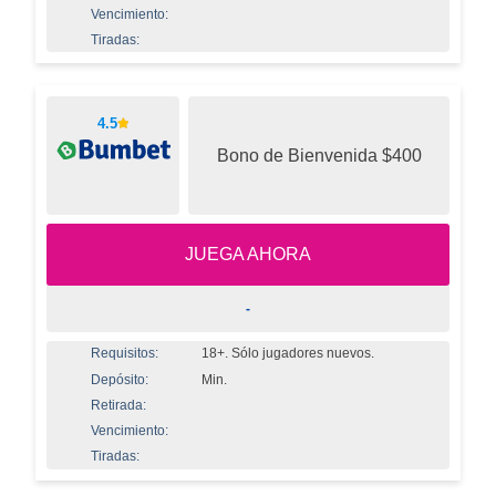
Vencimiento:
Tiradas:
4.5
Bono de Bienvenida $400
JUEGA AHORA
-
Requisitos:
18+. Sólo jugadores nuevos.
Depósito:
Min.
Retirada:
Vencimiento:
Tiradas: