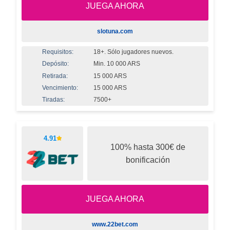
JUEGA AHORA
slotuna.com
Requisitos:
18+. Sólo jugadores nuevos.
Depósito:
Min. 10 000 ARS
Retirada:
15 000 ARS
Vencimiento:
15 000 ARS
Tiradas:
7500+
4.91
100% hasta 300€ de
bonificación
JUEGA AHORA
www.22bet.com