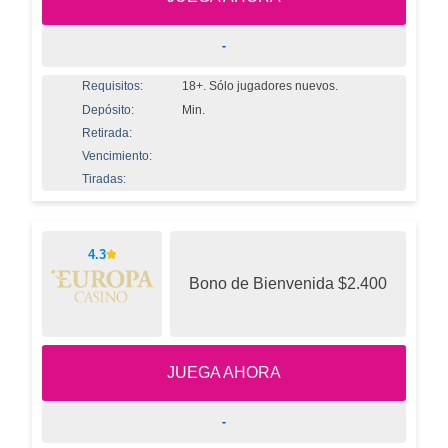
-
Requisitos:
18+. Sólo jugadores nuevos.
Depósito:
Min.
Retirada:
Vencimiento:
Tiradas:
4.3
Bono de Bienvenida $2.400
JUEGA AHORA
-