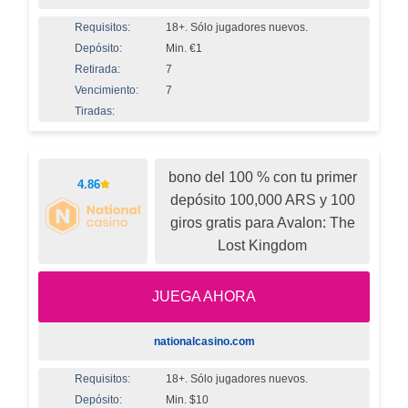
Requisitos:
18+. Sólo jugadores nuevos.
Depósito:
Min. €1
Retirada:
7
Vencimiento:
7
Tiradas:
bono del 100 % con tu primer
4.86
depósito 100,000 ARS y 100
giros gratis para Avalon: The
Lost Kingdom
JUEGA AHORA
nationalcasino.com
Requisitos:
18+. Sólo jugadores nuevos.
Depósito:
Min. $10