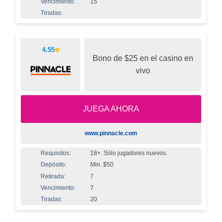
Vencimiento:
15
Tiradas:
4.55
Bono de $25 en el casino en
vivo
JUEGA AHORA
www.pinnacle.com
Requisitos:
18+. Sólo jugadores nuevos.
Depósito:
Min. $50
Retirada:
7
Vencimiento:
7
Tiradas:
20