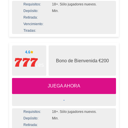
Requisitos:
18+. Sólo jugadores nuevos.
Depósito:
Min.
Retirada:
Vencimiento:
Tiradas:
4.6
Bono de Bienvenida €200
JUEGA AHORA
-
Requisitos:
18+. Sólo jugadores nuevos.
Depósito:
Min.
Retirada: