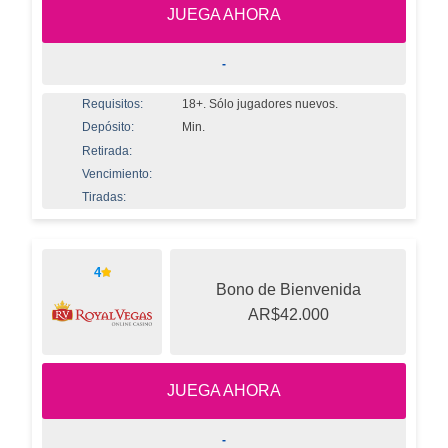
JUEGA AHORA
-
Requisitos:
18+. Sólo jugadores nuevos.
Depósito:
Min.
Retirada:
Vencimiento:
Tiradas:
4
Bono de Bienvenida
AR$42.000
JUEGA AHORA
-