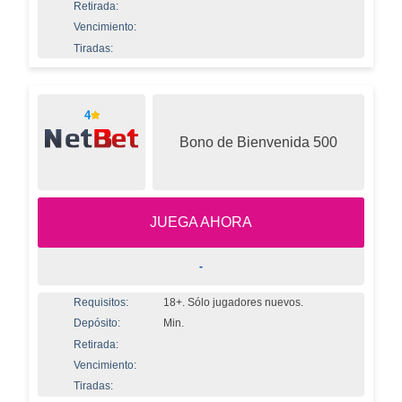
Retirada:
Vencimiento:
Tiradas:
4
Bono de Bienvenida 500
JUEGA AHORA
-
Requisitos:
18+. Sólo jugadores nuevos.
Depósito:
Min.
Retirada:
Vencimiento:
Tiradas: