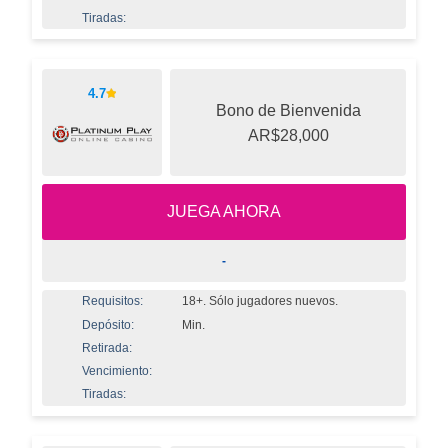
Tiradas:
4.7
Bono de Bienvenida
AR$28,000
JUEGA AHORA
-
Requisitos:
18+. Sólo jugadores nuevos.
Depósito:
Min.
Retirada:
Vencimiento:
Tiradas: