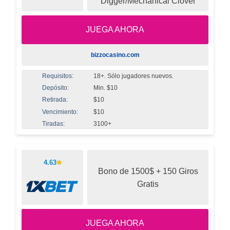
Digger/Mechanical Clover
JUEGA AHORA
bizzocasino.com
Requisitos:
18+. Sólo jugadores nuevos.
Depósito:
Min. $10
Retirada:
$10
Vencimiento:
$10
Tiradas:
3100+
4.63
Bono de 1500$ + 150 Giros
Gratis
JUEGA AHORA