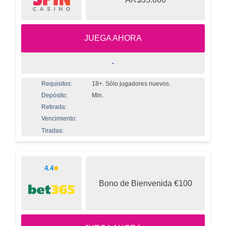
JUEGA AHORA
-
Requisitos:
18+. Sólo jugadores nuevos.
Depósito:
Min.
Retirada:
Vencimiento:
Tiradas:
4.4
Bono de Bienvenida €100