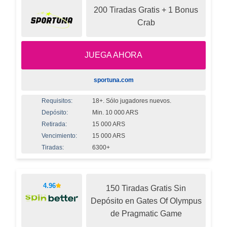
200 Tiradas Gratis + 1 Bonus
Crab
JUEGA AHORA
sportuna.com
Requisitos:
18+. Sólo jugadores nuevos.
Depósito:
Min. 10 000 ARS
Retirada:
15 000 ARS
Vencimiento:
15 000 ARS
Tiradas:
6300+
4.96
150 Tiradas Gratis Sin
Depósito en Gates Of Olympus
de Pragmatic Game