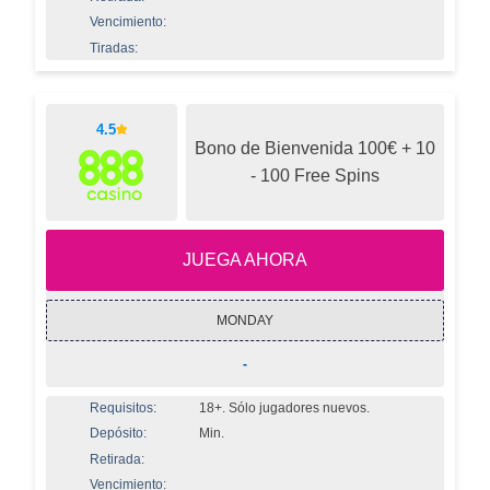
Vencimiento:
Tiradas:
4.5
Bono de Bienvenida 100€ + 10
- 100 Free Spins
JUEGA AHORA
MONDAY
-
Requisitos:
18+. Sólo jugadores nuevos.
Depósito:
Min.
Retirada:
Vencimiento: