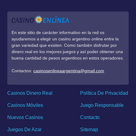
En este sitio de carácter informativo en la red os
ayudaremos a elegir un casino argentino online entre la
gran variedad que existen. Como también disfrutar por
dinero real en los mejores juegos y así poder obtener una
buena cantidad de pesos argentinos en estos operadores.
Contactos:
casinosenlineaargentina@gmail.com
Casinos Dinero Real
Política De Privacidad
Casinos Móviles
Juego Responsable
Nuevos Casinos
Contacto
Juegos De Azar
Sitemap