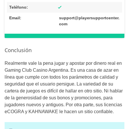
Teléfono:
Email:
support@playersupportcenter.
com
Conclusión
Realmente vale la pena jugar y apostar por dinero real en
Gaming Club Casino Argentina. Es una casa de azar en
línea que cumple con todos los parámetros de calidad y
seguridad que el usuario persigue. La variedad de su
cartera de juegos es difícil de hallar en otro sitio. Ni hablar
de la generosidad de sus bonos y promociones, para
jugadores nuevos y antiguos. Por otra parte, sus licencias
eCOGRA y KAHNAWAKE le hacen un sitio confiable.