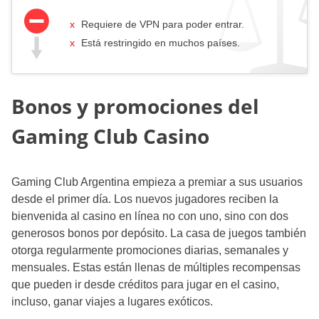
Requiere de VPN para poder entrar.
Está restringido en muchos países.
Bonos y promociones del
Gaming Club Casino
Gaming Club Argentina empieza a premiar a sus usuarios
desde el primer día. Los nuevos jugadores reciben la
bienvenida al casino en línea no con uno, sino con dos
generosos bonos por depósito. La casa de juegos también
otorga regularmente promociones diarias, semanales y
mensuales. Estas están llenas de múltiples recompensas
que pueden ir desde créditos para jugar en el casino,
incluso, ganar viajes a lugares exóticos.