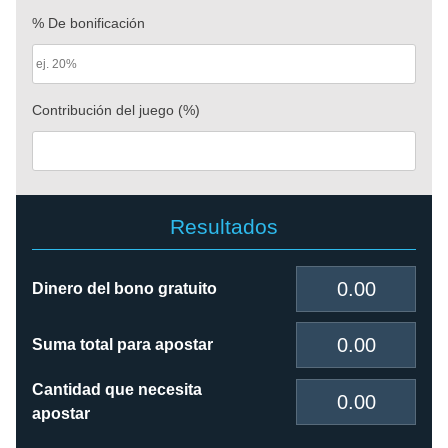
% De bonificación
Contribución del juego (%)
Resultados
0.00
Dinero del bono gratuito
0.00
Suma total para apostar
Cantidad que necesita
0.00
apostar