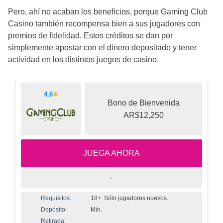
Pero, ahí no acaban los beneficios, porque Gaming Club
Casino también recompensa bien a sus jugadores con
premios de fidelidad. Estos créditos se dan por
simplemente apostar con el dinero depositado y tener
actividad en los distintos juegos de casino.
4.6
Bono de Bienvenida
AR$12,250
JUEGA AHORA
-
Requisitos:
18+. Sólo jugadores nuevos.
Depósito:
Min.
Retirada: