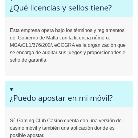
¿Qué licencias y sellos tiene?
Esta empresa opera bajo los términos y reglamentos
del Gobierno de Malta con la licencia número:
MGA/CL1/376/200/. eCOGRA es la organización que
se encarga de auditar sus juegos y proporcionarles el
sello de garantía.
¿Puedo apostar en mi móvil?
Sí. Gaming Club Casino cuenta con una versión de
casino móvil y también una aplicación donde es
posible apostar.